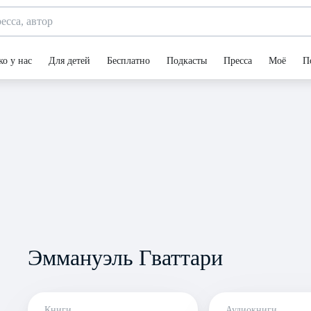
ко у нас
Для детей
Бесплатно
Подкасты
Пресса
Моё
П
Эммануэль Гваттари
Книги
Аудиокниги