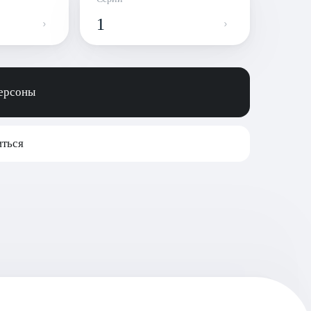
1
персоны
ться