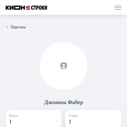
Персоны
Джоанна Фабер
Книги
Серии
1
1