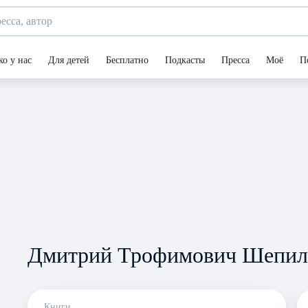
ко у нас
Для детей
Бесплатно
Подкасты
Пресса
Моё
П
Дмитрий Трофимович Шепил
Книги