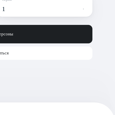
1
персоны
ться