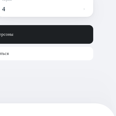
4
персоны
ться