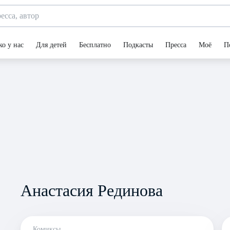
ко у нас
Для детей
Бесплатно
Подкасты
Пресса
Моё
П
Анастасия Рединова
Комиксы