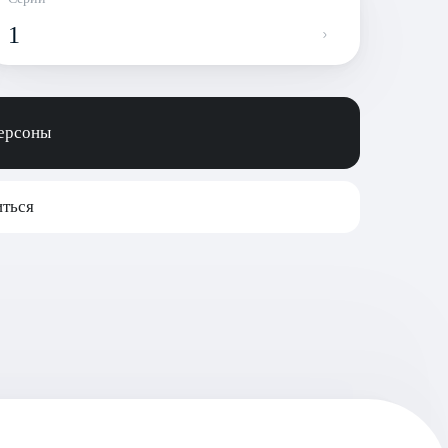
1
персоны
ться