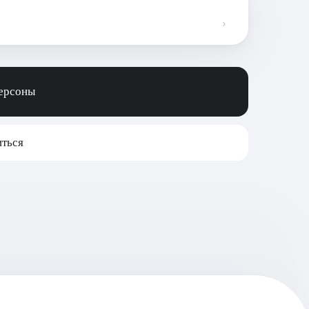
персоны
ться