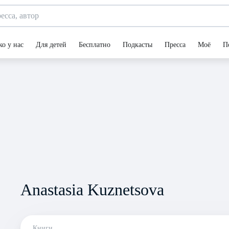
ко у нас
Для детей
Бесплатно
Подкасты
Пресса
Моё
П
Anastasia Kuznetsova
Книги