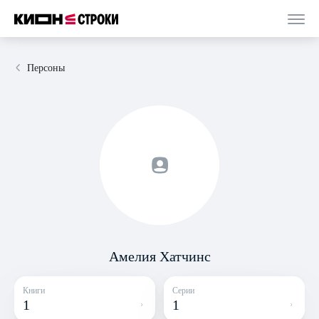
Персоны
Амелия Хатчинс
Книги
Серии
1
1