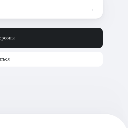
персоны
ться