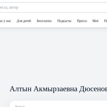
ко у нас
Для детей
Бесплатно
Подкасты
Пресса
Моё
П
Алтын Акмырзаевна Дюсено
Книги