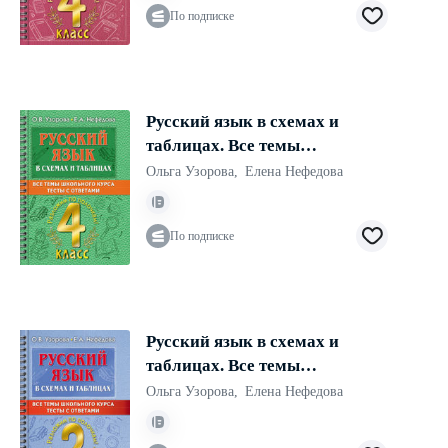
По подписке
Русский язык в схемах и
таблицах. Все темы
школьного курса 4 класса с
Ольга Узорова
,
Елена Нефедова
тестами
По подписке
Русский язык в схемах и
таблицах. Все темы
школьного курса 2 класса с
Ольга Узорова
,
Елена Нефедова
тестами