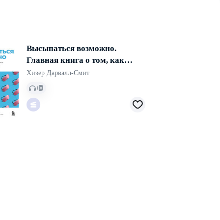
Высыпаться возможно.
Главная книга о том, как
перестать бороться с
Хизер Дарвалл-Смит
нарушениями сна и вернуть
себе силы и энергию