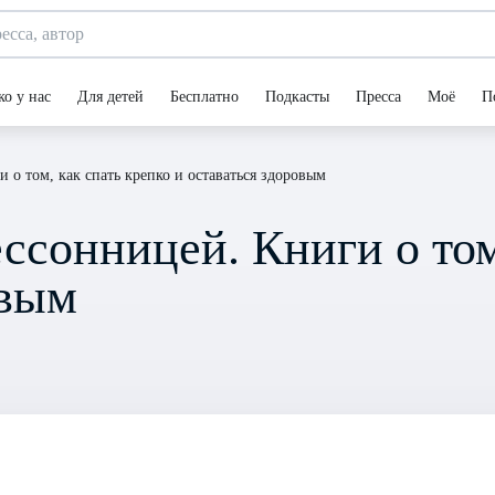
ко у нас
Для детей
Бесплатно
Подкасты
Пресса
Моё
П
 о том, как спать крепко и оставаться здоровым
ссонницей. Книги о том
овым