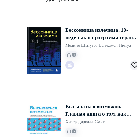
Бессонница излечима. 10-
недельная программа терапи
для самопомощи при
Мелине Шапуто
,
Бенжамен Пютуа
проблемах со сном
Высыпаться возможно.
Главная книга о том, как
перестать бороться с
Хизер Дарвалл-Смит
нарушениями сна и вернуть
себе силы и энергию