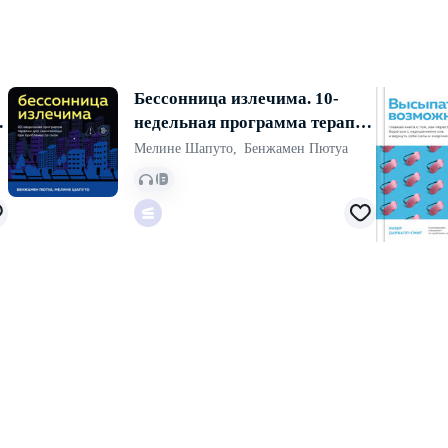
Бессонница излечима. 10-
и
недельная программа терапии
для самопомощи при
Мелине Шапуто
,
Бенжамен Пютуа
проблемах со сном