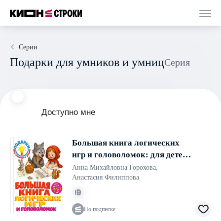
Серии
Подарки для умников и умниц
Серия
Доступно мне
Большая книга логических
игр и головоломок: для детей
7-10 лет
Анна Михайловна Горохова
,
Анастасия Филиппова
По подписке