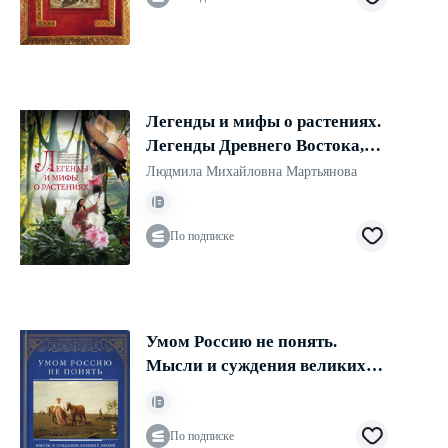
Легенды и мифы о растениях.
Легенды Древнего Востока,
языческие мифы, античные
Людмила Михайловна Мартьянова
предания, библейские истории
По подписке
Умом Россию не понять.
Мысли и суждения великих
людей об истории, политике и
русском характере
По подписке