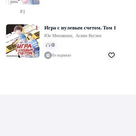
#1
Игра с нулевым счетом. Том 1
Юи Минакоши
,
Асами Косэки
По подписке