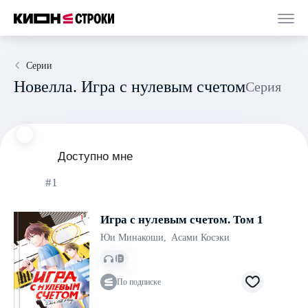
Серии
Новелла. Игра с нулевым счетом
Серия
Доступно мне
#1
Игра с нулевым счетом. Том 1
Юи Минакоши
,
Асами Косэки
По подписке