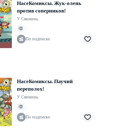
НасеКомиксы. Жук-олень
против соперников!
У Сянминь
По подписке
НасеКомиксы. Паучий
переполох!
У Сянминь
По подписке