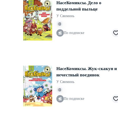
НасеКомиксы. Дело о
поддельной пыльце
У Сянминь
По подписке
НасеКомиксы. Жук-скакун и
нечестный поединок
У Сянминь
По подписке