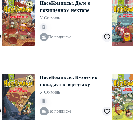
НасеКомиксы. Дело о
похищенном нектаре
У Сянминь
По подписке
НасеКомиксы. Кузнечик
попадает в переделку
У Сянминь
По подписке