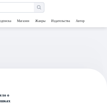
одписка
Магазин
Жанры
Издательства
Авторы
ело о
ышках