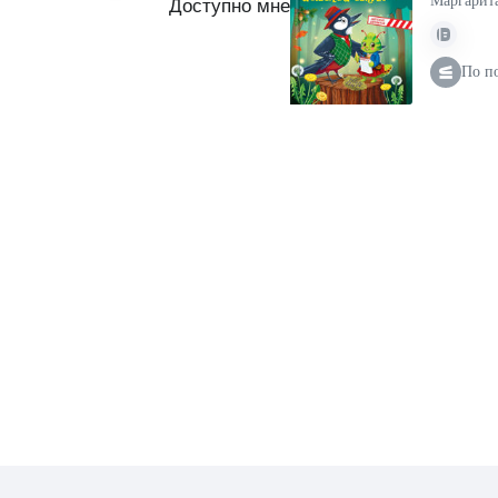
Маргарит
Доступно мне
По п