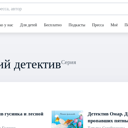
ко у нас
Для детей
Бесплатно
Подкасты
Пресса
Моё
П
ий детектив
Серия
в гусинка и лесной
Детектив Омар. Д
пропавших пятн