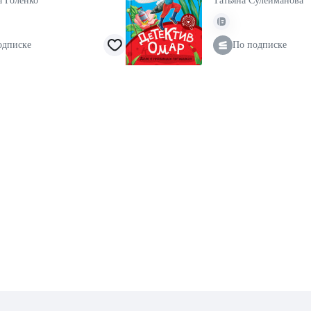
а Голенко
Татьяна Сулейманова
одписке
По подписке