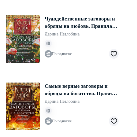
Чудодейственные заговоры и
обряды на любовь. Правила
проведения. Избавление от
Дарина Незлобина
одиночества. Счастье в браке.
Для верности и преданности.
По подписке
От разлуки и измен. Вернуть
любимого
Самые верные заговоры и
обряды на богатство. Правила
проведения. На кошелек и
Дарина Незлобина
банковскую карту. Увеличить,
приумножить и сохранить
По подписке
достаток. От нищеты и
разорения. Снятие заговоров