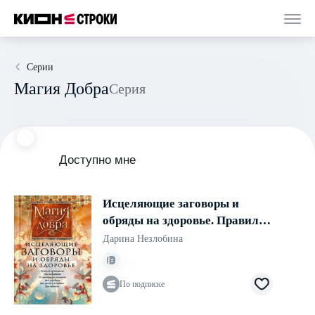
Серии
Магия Добра
Серия
Доступно мне
Исцеляющие заговоры и
обряды на здоровье. Правила
проведения. При эпидемиях.
Дарина Незлобина
От различных болезней
По подписке