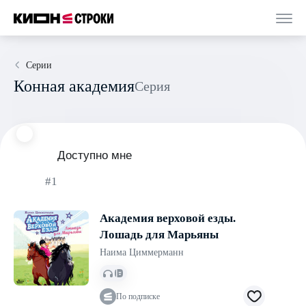
Серии
Конная академия
Серия
Доступно мне
#1
Академия верховой езды.
Лошадь для Марьяны
Наима Циммерманн
По подписке