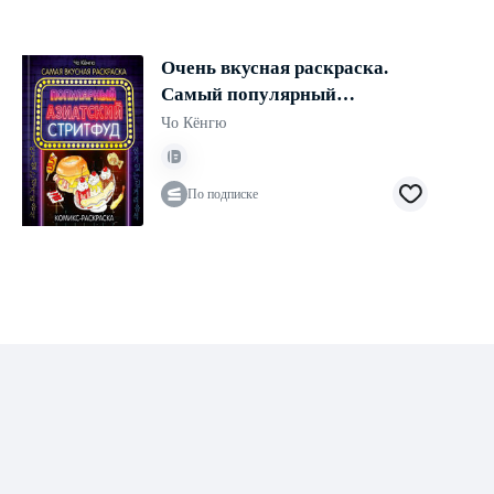
Очень вкусная раскраска.
Самый популярный
азиатский стритфуд
Чо Кёнгю
По подписке