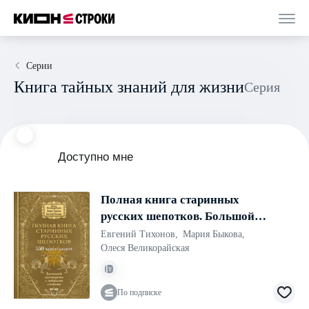
Серии
Книга тайных знаний для жизни
Серия
Доступно мне
Полная книга старинных
русских шепотков. Большой
заговорник с добрыми
Евгений Тихонов
,
Мария Быкова
,
словами
Олеся Великорайская
По подписке