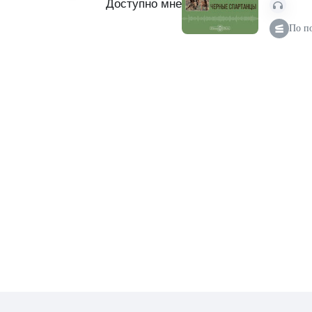
Доступно мне
По п