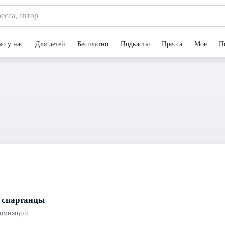
ко у нас
Для детей
Бесплатно
Подкасты
Пресса
Моё
П
 спартанцы
помнящий