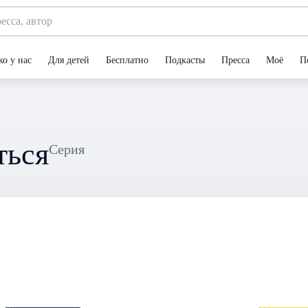
ко у нас
Для детей
Бесплатно
Подкасты
Пресса
Моё
П
ться
Серия