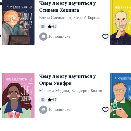
а
Чему я могу научиться у
Стивена Хокинга
Елена Смешливая
,
Сергей Король
4.7
По подписке
Чему я могу научиться у
Опры Уинфри
Мелисса Медина
,
Фредерик Колтинг
4.7
По подписке