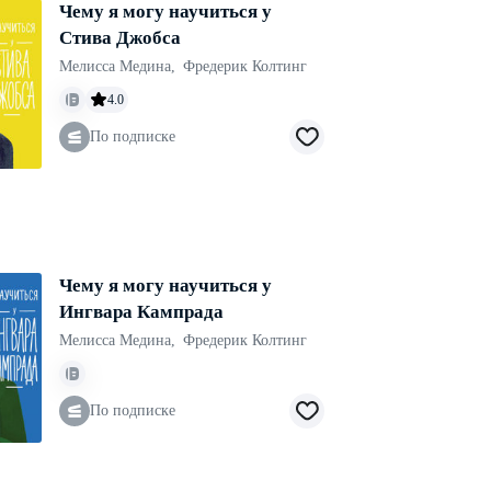
Чему я могу научиться у
Стива Джобса
Мелисса Медина
,
Фредерик Колтинг
4.0
По подписке
Чему я могу научиться у
Ингвара Кампрада
Мелисса Медина
,
Фредерик Колтинг
По подписке