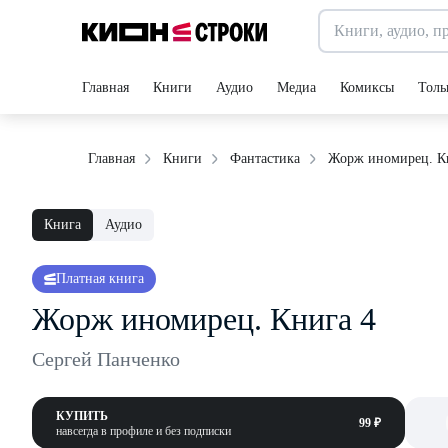
Главная
Книги
Аудио
Медиа
Комиксы
Толь
Жорж иномирец. К
Главная
Книги
Фантастика
Книга
Аудио
Платная книга
Жорж иномирец. Книга 4
Сергей Панченко
КУПИТЬ
99 ₽
навсегда в профиле и без подписки