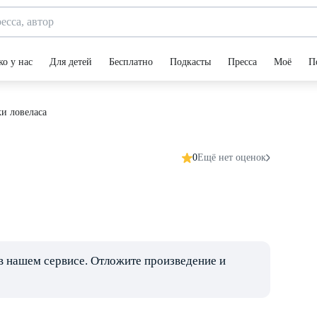
ко у нас
Для детей
Бесплатно
Подкасты
Пресса
Моё
П
и ловеласа
0
Ещё нет оценок
в нашем сервисе. Отложите произведение и