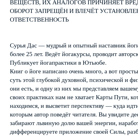
ВЕЩЕСТВ, ИХ АНАЛОГОВ ПРИЧИНЯЕТ ВРЕ
ОБОРОТ ЗАПРЕЩЁН И ВЛЕЧЁТ УСТАНОВЛ
ОТВЕТСТВЕННОСТЬ
Сурья Дас — мудрый и опытный наставник йоги,
более 25 лет. Ведёт йога­курсы, проводит автор
Публикует йога­практики в Ютьюбе.
Книг о йоге написано очень много, а вот прос
суть этой глубокой духовной, психической и фи
они есть, и одну из них мы представляем ваше
своих практиках нам не хватает Карты Пути, ко
находимся, и высветит перспективу — куда идти
которым автор поведёт читателя. Вы увидите де
забирают львиную долю вашей энергии, нарабо
дифференцируете приложение своей Силы, раз