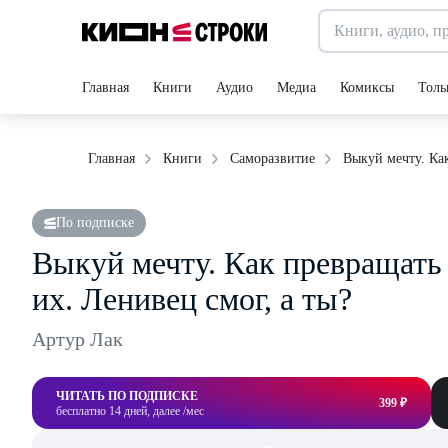
Главная
Книги
Аудио
Медиа
Комиксы
Толь
Выкуй мечту. Как
Главная
Книги
Саморазвитие
По подписке
Выкуй мечту. Как превращать 
их. Ленивец смог, а ты?
Артур Лак
ЧИТАТЬ ПО ПОДПИСКЕ
399 ₽
бесплатно 14 дней, далее /мес