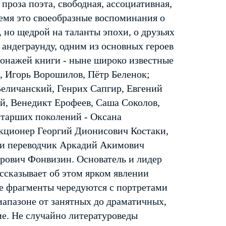
 проза поэта, свободная, ассоциативная,
ремя это своеобразные воспоминания о
 но щедрой на таланты эпохи, о друзьях
 андеграунду, одним из основных героев
сонажей книги - ныне широко известные
, Игорь Ворошилов, Пётр Беленок;
Величанский, Генрих Сапгир, Евгений
й, Венедикт Ерофеев, Саша Соколов,
старших поколений - Оксана
кционер Георгий Дионисович Костаки,
 и переводчик Аркадий Акимович
рович Фонвизин. Основатель и лидер
ссказывает об этом ярком явлении
е фрагменты чередуются с портретами
иапазоне от занятных до драматичных,
ие. Не случайно литературоведы