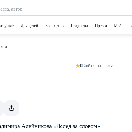
ко у нас
Для детей
Бесплатно
Подкасты
Пресса
Моё
П
овом
0
Ещё нет оценок
ладимира Алейникова «Вслед за словом»