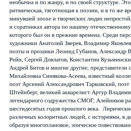
необычна и по жанру, и по своей структуре. Это
ритмическая, тяготеющая к поэзии, и в то же в
минувшей эпохе и творческих людях непростой,
и соратниках автора по нашему отечественному
которого был он в прежние времена. Среди пер
художники Анатолий Зверев, Владимир Яковлев
поэты и прозаики Леонид Губанов, Александр 
Рейн, Сергей Довлатов, Константин Кузьмински
Андрей Битов и многие другие; представители 
Михайловна Синякова-Асеева, известный колле
поэт Арсений Александрович Тарковский, поэт
Штейнберг, великий акварелист Артур Владими
легендарного содружества СМОГ, Алейников ра
шестидесятых годов прошлого века. Лирически
различных колоритных людей, с историями, в д
образуя многоплановое, эпическое повествован