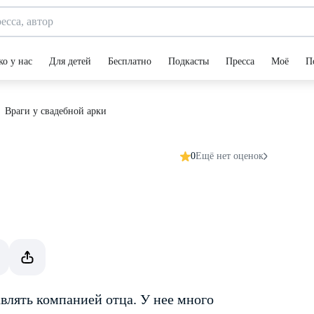
ко у нас
Для детей
Бесплатно
Подкасты
Пресса
Моё
П
Враги у свадебной арки
0
Ещё нет оценок
влять компанией отца. У нее много