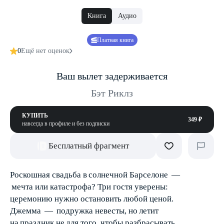
Книга
Аудио
Платная книга
0
Ещё нет оценок
Ваш вылет задерживается
Бэт Риклз
КУПИТЬ
349 ₽
навсегда в профиле и без подписки
Бесплатный фрагмент
Роскошная свадьба в солнечной Барселоне —
мечта или катастрофа? Три гостя уверены:
церемонию нужно остановить любой ценой.
Джемма — подружка невесты, но летит
на праздник не для того, чтобы разбрасывать