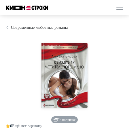
Современные любовные романы
По подписке
0
Ещё нет оценок