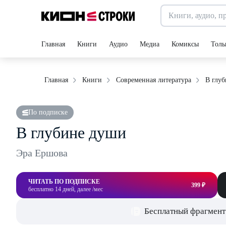
Главная
Книги
Аудио
Медиа
Комиксы
Толь
В глу
Главная
Книги
Современная литература
По подписке
В глубине души
Эра Ершова
ЧИТАТЬ ПО ПОДПИСКЕ
399 ₽
бесплатно 14 дней, далее /мес
Бесплатный фрагмент