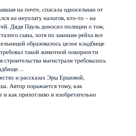
вшая на почте, спасала односельчан от
ся на неуплату налогов, кто-то – на
тей. Дядя Пауль доносил полиции о том,
талого сына, хотя по законам рейха все
ельницей образовалось целое кладбище
е требовал такой животной покорности
ля строительства магистрали требовалось
кладбище…
вестях и рассказах Эры Ершовой,
ша. Автор поражается тому, как
е и как прихотливо и изобретательно