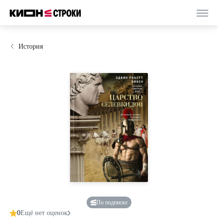
История
По подписке
0
Ещё нет оценок