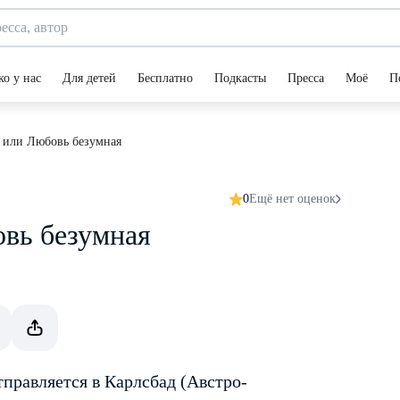
ко у нас
Для детей
Бесплатно
Подкасты
Пресса
Моё
П
 или Любовь безумная
0
Ещё нет оценок
вь безумная
тправляется в Карлсбад (Австро-