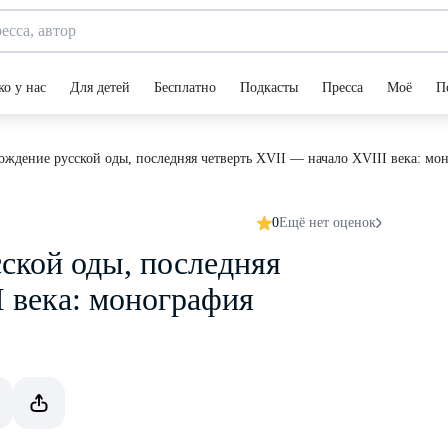
ко у нас
Для детей
Бесплатно
Подкасты
Пресса
Моё
П
ождение русской оды, последняя четверть XVII — начало XVIII века: мо
0
Ещё нет оценок
ской оды, последняя
I века: монография