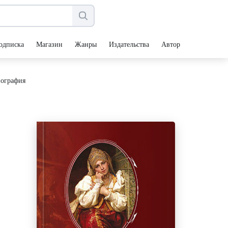
одписка
Магазин
Жанры
Издательства
Авторы
нография