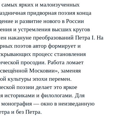
з самых ярких и малоизученных
аздничная придворная поэзия конца
дение и развитие нового в России
ения и устремления высших кругов
ен накануне преобразований Петра I. На
рных поэтов автор формирует и
аскрывающих процесс становления
ической просодии. Работа ломает
освещённой Московии», заменяя
ой культуры эпохи перемен.
еской поэзии делает это яркое
ия историками и филологами. Для
а монография — окно в неизведанную
тра и без Петра.