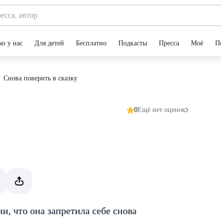
ко у нас
Для детей
Бесплатно
Подкасты
Пресса
Моё
П
Снова поверить в сказку
0
Ещё нет оценок
и, что она запретила себе снова