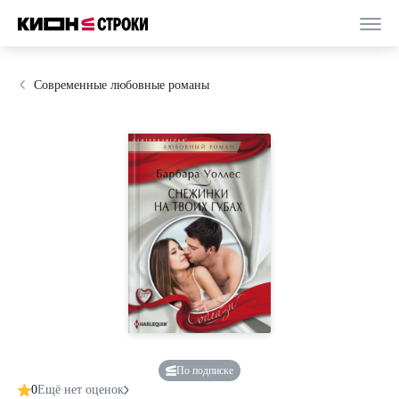
Современные любовные романы
По подписке
0
Ещё нет оценок