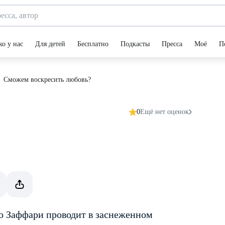
ко у нас
Для детей
Бесплатно
Подкасты
Пресса
Моё
П
Сможем воскресить любовь?
0
Ещё нет оценок
о Заффари проводит в заснеженном