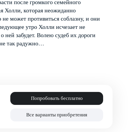
расти после громкого семейного
ая Холли, которая неожиданно
о не может противиться соблазну, и они
следующее утро Холли исчезает не
о ней забудет. Волею судеб их дороги
е не так радужно…
Попробовать бесплатно
Все варианты приобретения