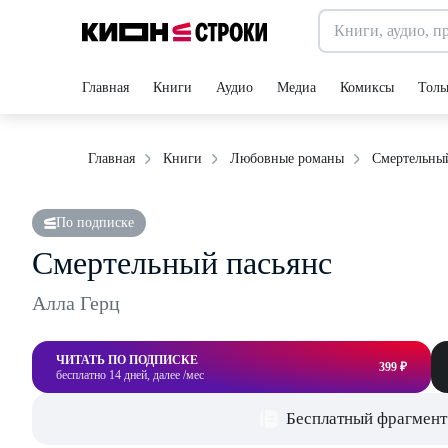
Главная
Книги
Аудио
Медиа
Комиксы
Толь
Смертельный
Главная
Книги
Любовные романы
По подписке
Смертельный пасьянс
Алла Герц
ЧИТАТЬ ПО ПОДПИСКЕ
399 ₽
бесплатно 14 дней, далее /мес
Бесплатный фрагмент