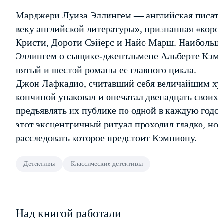
Марджери Луиза Эллингем — английская писат
веку английской литературы», признанная «коро
Кристи, Дороти Сэйерс и Найо Марш. Наиболь
Эллингем о сыщике-джентльмене Альберте Кэмп
пятый и шестой романы ее главного цикла.
Джон Лафкадио, считавший себя величайшим х
кончиной упаковал и опечатал двенадцать свои
предъявлять их публике по одной в каждую годо
этот эксцентричный ритуал проходил гладко, но
расследовать которое предстоит Кэмпиону.
Детективы
Классические детективы
Над книгой работали