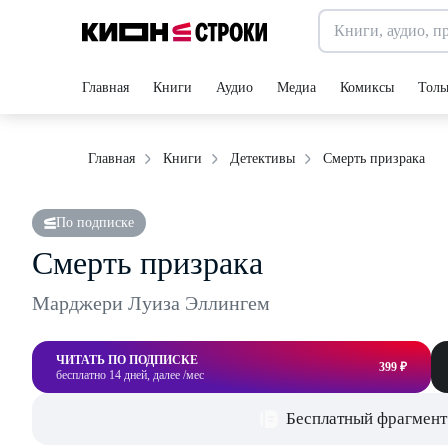
Главная
Книги
Аудио
Медиа
Комиксы
Толь
Смерть призрака
Главная
Книги
Детективы
По подписке
Смерть призрака
Марджери Луиза Эллингем
ЧИТАТЬ ПО ПОДПИСКЕ
399 ₽
бесплатно 14 дней, далее /мес
Бесплатный фрагмент