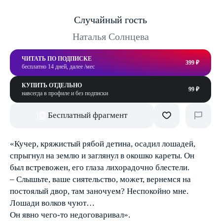
Случайный гость
Наталья Солнцева
ЧИТАТЬ ПО ПОДПИСКЕ
399 ₽
бесплатно 14 дней, далее /мес
КУПИТЬ ОТДЕЛЬНО
99 ₽
навсегда в профиле и без подписки
Бесплатный фрагмент
«Кучер, кряжистый рябой детина, осадил лошадей,
спрыгнул на землю и заглянул в окошко кареты. Он
был встревожен, его глаза лихорадочно блестели.
– Слышьте, ваше сиятельство, может, вернемся на
постоялый двор, там заночуем? Неспокойно мне.
Лошади волков чуют…
Он явно чего-то недоговаривал».