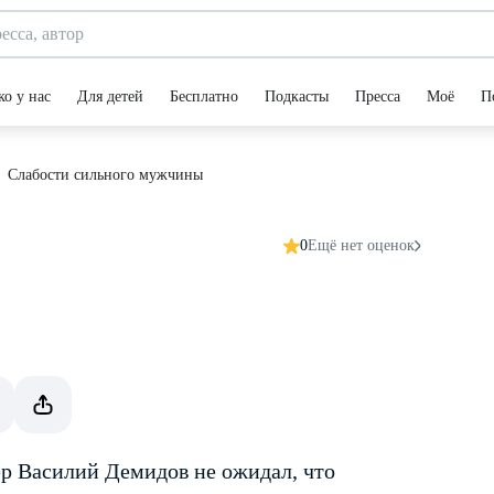
ко у нас
Для детей
Бесплатно
Подкасты
Пресса
Моё
П
Слабости сильного мужчины
0
Ещё нет оценок
ер Василий Демидов не ожидал, что