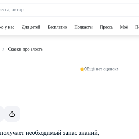
ко у нас
Для детей
Бесплатно
Подкасты
Пресса
Моё
П
Сказки про злость
0
Ещё нет оценок
получает необходимый запас знаний,