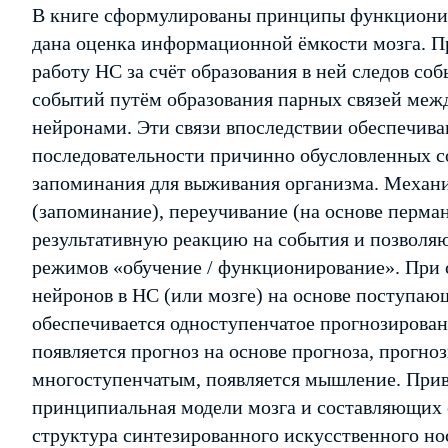
В книге сформулированы принципы функционир
дана оценка информационной ёмкости мозга. 
работу НС за счёт образования в ней следов со
событий путём образования парных связей ме
нейронами. Эти связи впоследствии обеспечи
последовательности причинно обусловленных с
запоминания для выживания организма. Механ
(запоминание), переучивание (на основе перма
результативную реакцию на события и позволяю
режимов «обучение / функционирование». При 
нейронов в НС (или мозге) на основе поступа
обеспечивается одноступенчатое прогнозирован
появляется прогноз на основе прогноза, прогно
многоступенчатым, появляется мышление. Прив
принципиальная модели мозга и составляющих е
структура синтезированного искусственного но