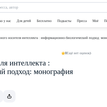
ко у нас
Для детей
Бесплатно
Подкасты
Пресса
Моё
П
нного носителя интеллекта : информационно-биологический подход: мон
0
Ещё нет оценок
ля интеллекта :
й подход: монография