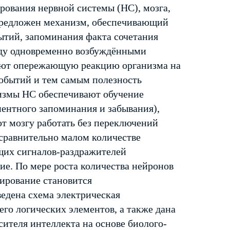
ования нервной системы (НС), мозга,
Предложен механизм, обеспечивающий
бытий, запоминания факта сочетания
жду одновременно возбуждёнными
вают опережающую реакцию организма на
обытий и тем самым полезность
измы НС обеспечивают обучение
нентного запоминания и забывания),
т мозгу работать без переключений
сравнительно малом количестве
ющих сигналов-раздражителей
ие. По мере роста количества нейронов
зирование становится
едена схема электрическая
го логических элементов, а также дана
сителя интеллекта на основе биолого-