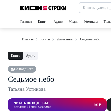
Главная
Книги
Аудио
Медиа
Комиксы
Толь
Седьмое небо
Главная
Книги
Детективы
Книга
Аудио
По подписке
Седьмое небо
Татьяна Устинова
ЧИТАТЬ ПО ПОДПИСКЕ
399 ₽
бесплатно 14 дней, далее /мес