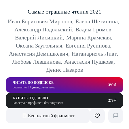
Самые страшные чтения 2021
Иван Борисович Миронов
,
Елена Щетинина
,
Александр Подольский
,
Вадим Громов
,
Валерий Лисицкий
,
Марина Крамская
,
Оксана Заугольная
,
Евгения Русинова
,
Анастасия Демишкевич
,
Натанариэль Лиат
,
Любовь Левшинова
,
Анастасия Пушкова
,
Денис Назаров
ЧИТАТЬ ПО ПОДПИСКЕ
399 ₽
бесплатно 14 дней, далее /мес
КУПИТЬ ОТДЕЛЬНО
279 ₽
навсегда в профиле и без подписки
Бесплатный фрагмент