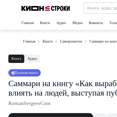
Главная
Книги
Аудио
Медиа
Комиксы
Толь
Саммари на книгу
Главная
Книги
Саморазвитие
Книга
Аудио
Платная книга
Саммари на книгу «Как вырабо
влиять на людей, выступая пу
RomanSergeevCom