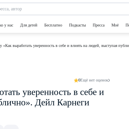
ко у нас
Для детей
Бесплатно
Подкасты
Пресса
Моё
П
 «Как выработать уверенность в себе и влиять на людей, выступая публ
0
Ещё нет оценок
тать уверенность в себе и
блично». Дейл Карнеги