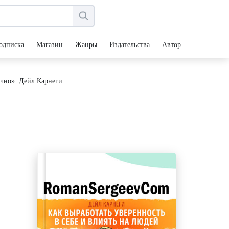
одписка
Магазин
Жанры
Издательства
Авторы
ично». Дейл Карнеги