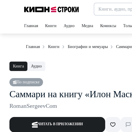
Главная
Книги
Аудио
Медиа
Комиксы
Толь
Саммари
Главная
Книги
Биографии и мемуары
Книга
Аудио
По подписке
Саммари на книгу «Илон Мас
RomanSergeevCom
ЧИТАТЬ В ПРИЛОЖЕНИИ