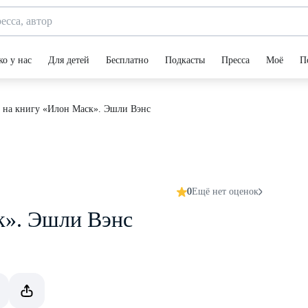
ко у нас
Для детей
Бесплатно
Подкасты
Пресса
Моё
П
 на книгу «Илон Маск». Эшли Вэнс
0
Ещё нет оценок
к». Эшли Вэнс