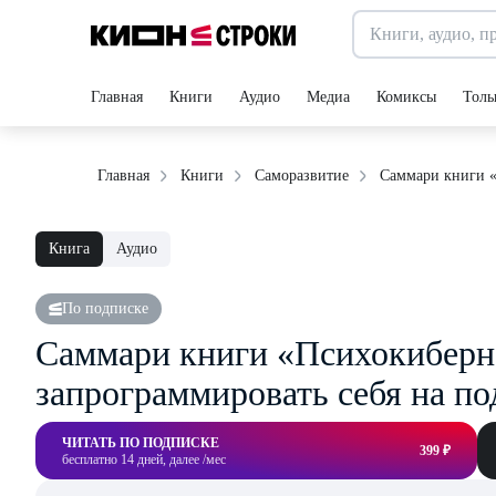
Главная
Книги
Аудио
Медиа
Комиксы
Толь
Саммари книги «
Главная
Книги
Саморазвитие
Книга
Аудио
По подписке
Саммари книги «Психокиберн
запрограммировать себя на по
ЧИТАТЬ ПО ПОДПИСКЕ
399 ₽
бесплатно 14 дней, далее /мес