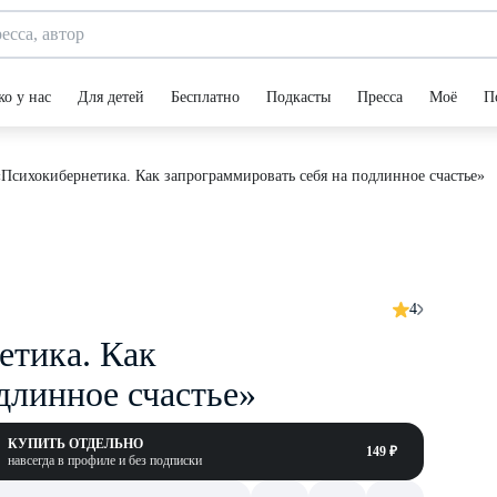
ко у нас
Для детей
Бесплатно
Подкасты
Пресса
Моё
П
Психокибернетика. Как запрограммировать себя на подлинное счастье»
4
етика. Как
длинное счастье»
КУПИТЬ ОТДЕЛЬНО
149 ₽
навсегда в профиле и без подписки