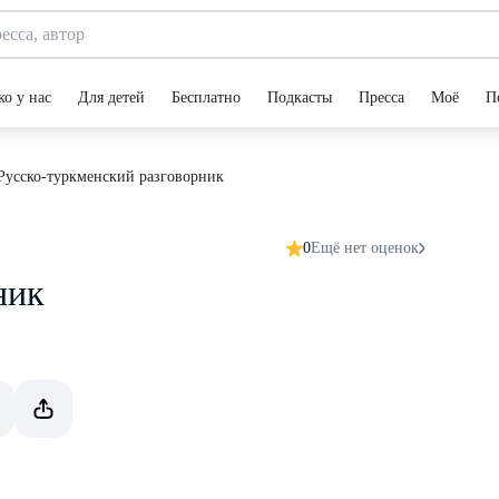
ко у нас
Для детей
Бесплатно
Подкасты
Пресса
Моё
П
Русско-туркменский разговорник
0
Ещё нет оценок
ник