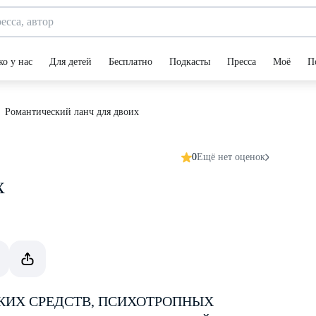
ко у нас
Для детей
Бесплатно
Подкасты
Пресса
Моё
П
Романтический ланч для двоих
0
Ещё нет оценок
х
КИХ СРЕДСТВ, ПСИХОТРОПНЫХ