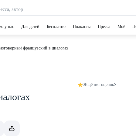
ко у нас
Для детей
Бесплатно
Подкасты
Пресса
Моё
П
азговорный французский в диалогах
0
Ещё нет оценок
иалогах